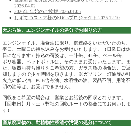
に立てるよう活動しています。また、弊社の基本である“も
ったいない”精神の下、様々な廃棄物について再利用・再活
用の可能性を追い求めていきたいと考えております。
これも、お客様、お取引先様、地域の方々のご支援ご協力が
あってのことであり、その感謝の気持ちを忘れずに、これか
らも基本事業を軸として社会に貢献できるよう、色々なアイ
デアを元に、自社で出来ることを取り組んでいきます。
新着情報
DX推進方針
2026.07.28
情報セキュリティ基本方針
2026.07.28
健康経営優良法人2026年の認定をいただきました！
2026.04.02
2026年 年始のご挨拶
2026.01.05
しずてつストア様のSDGsプロジェクト
2025.12.10
天ぷら油、エンジンオイルの処分でお困りの方
エンジンオイル、廃食油に限り、御連絡をいただいたのち、
平日、土曜日の持ち込みをお受けいたします。（日曜日は休